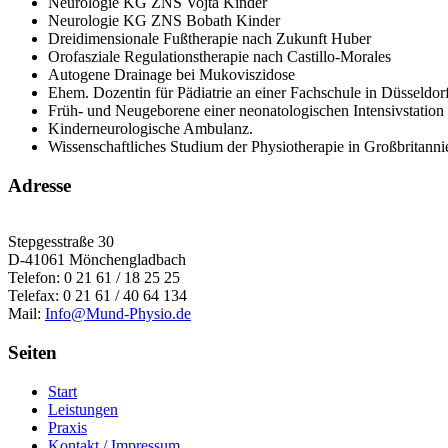
Neurologie KG ZNS Vojta Kinder
Neurologie KG ZNS Bobath Kinder
Dreidimensionale Fußtherapie nach Zukunft Huber
Orofasziale Regulationstherapie nach Castillo-Morales
Autogene Drainage bei Mukoviszidose
Ehem. Dozentin für Pädiatrie an einer Fachschule in Düsseldor
Früh- und Neugeborene einer neonatologischen Intensivstation
Kinderneurologische Ambulanz.
Wissenschaftliches Studium der Physiotherapie in Großbritann
Adresse
Stepgesstraße 30
D-41061 Mönchengladbach
Telefon: 0 21 61 / 18 25 25
Telefax: 0 21 61 / 40 64 134
Mail:
Info@Mund-Physio.de
Seiten
Start
Leistungen
Praxis
Kontakt / Impressum