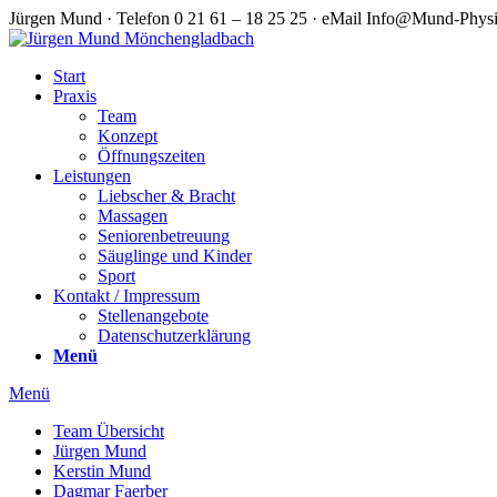
Jürgen Mund · Telefon 0 21 61 – 18 25 25 · eMail Info@Mund-Phys
Start
Praxis
Team
Konzept
Öffnungszeiten
Leistungen
Liebscher & Bracht
Massagen
Seniorenbetreuung
Säuglinge und Kinder
Sport
Kontakt / Impressum
Stellenangebote
Datenschutzerklärung
Menü
Menü
Team Übersicht
Jürgen Mund
Kerstin Mund
Dagmar Faerber