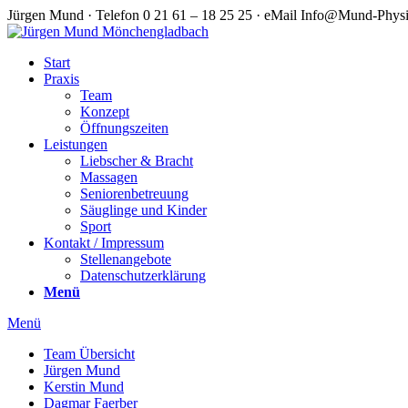
Jürgen Mund · Telefon 0 21 61 – 18 25 25 · eMail Info@Mund-Phys
Start
Praxis
Team
Konzept
Öffnungszeiten
Leistungen
Liebscher & Bracht
Massagen
Seniorenbetreuung
Säuglinge und Kinder
Sport
Kontakt / Impressum
Stellenangebote
Datenschutzerklärung
Menü
Menü
Team Übersicht
Jürgen Mund
Kerstin Mund
Dagmar Faerber